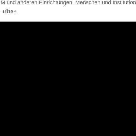
 und anderen Einrichtungen, Menschen und Institutio
e Tüte“
.